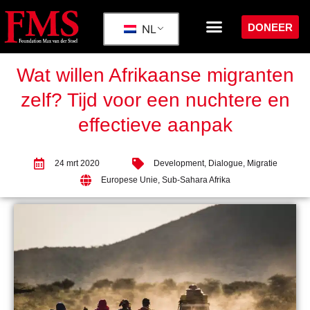
DONEER
NL
Wat willen Afrikaanse migranten
zelf? Tijd voor een nuchtere en
effectieve aanpak
24 mrt 2020
Development
,
Dialogue
,
Migratie
Europese Unie
,
Sub-Sahara Afrika