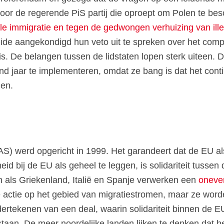
r de regerende PiS partij die oproept om Polen te besc
e immigratie en tegen de gedwongen verhuizing van ill
de aangekondigd hun veto uit te spreken over het comple
 is. De belangen tussen de lidstaten lopen sterk uiteen
d jaar te implementeren, omdat ze bang is dat het conti
nen.
) werd opgericht in 1999. Het garandeert dat de EU als
d bij de EU als geheel te leggen, is solidariteit tussen 
en als Griekenland, Italië en Spanje verwerken een
oneve
ctie op het gebied van migratiestromen, maar ze word
dertekenen van een deal, waarin solidariteit binnen de E
 staan. De meer noordelijke landen lijken te denken dat he