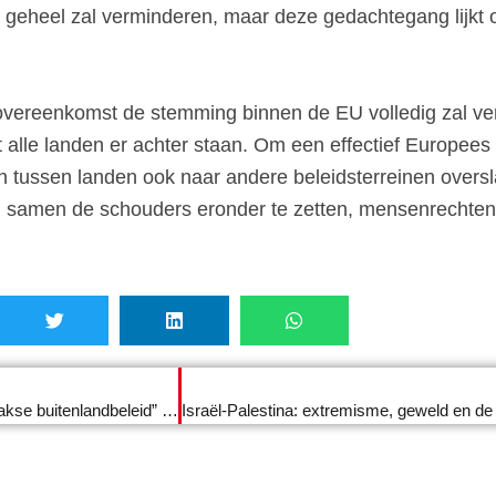
s geheel zal verminderen, maar deze gedachtegang lijkt
ereenkomst de stemming binnen de EU volledig zal veran
lle landen er achter staan. Om een effectief Europees a
 tussen landen ook naar andere beleidsterreinen oversla
om samen de schouders eronder te zetten, mensenrechten
“We kunnen geen compromissen sluiten over het Slowaakse buitenlandbeleid” – interview na de verkiezingen met Peter Kmec (Hlas)