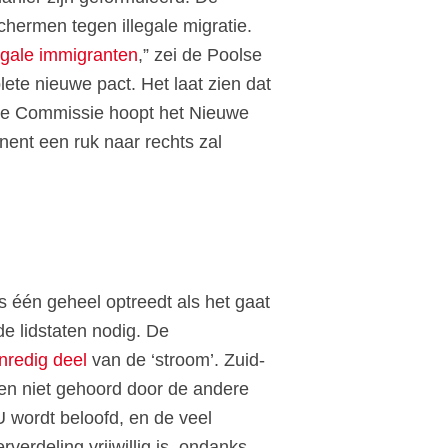
hermen tegen illegale migratie.
egale immigranten
,” zei de Poolse
te nieuwe pact. Het laat zien dat
. De Commissie hoopt het Nieuwe
nent een ruk naar rechts zal
 één geheel optreedt als het gaat
de lidstaten nodig. De
nredig deel
van de ‘stroom’. Zuid-
en niet gehoord door de andere
U wordt beloofd, en de veel
rverdeling vrijwillig is, ondanks