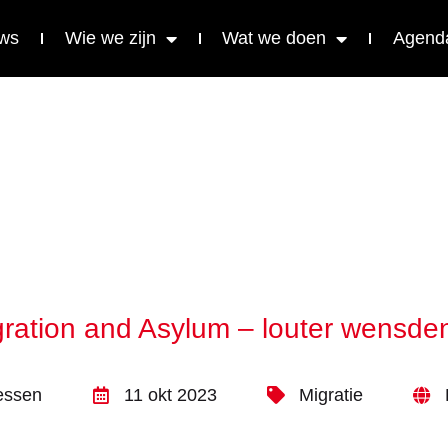
ws
Wie we zijn
Wat we doen
Agend
ration and Asylum – louter wensd
essen
11 okt 2023
Migratie