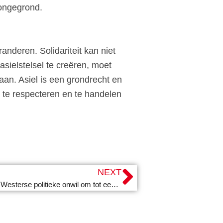
 ongegrond.
deren. Solidariteit kan niet
sielstelsel te creëren, moet
an. Asiel is een grondrecht en
 te respecteren en te handelen
NEXT
Israël-Palestina: extremisme, geweld en de Westerse politieke onwil om tot een duurzame oplossing te komen