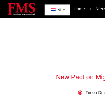
Home
Nieu
NL
New Pact on Mig
Timon Dri