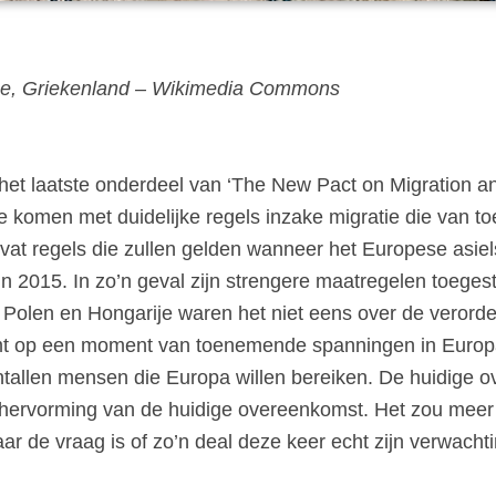
irne, Griekenland – Wikimedia Commons
het laatste onderdeel van ‘The New Pact on Migration a
komen met duidelijke regels inzake migratie die van toep
at regels die zullen gelden wanneer het Europese asie
n 2015. In zo’n geval zijn strengere maatregelen toege
Polen en Hongarije waren het niet eens over de verord
 op een moment van toenemende spanningen in Europa
ntallen mensen die Europa willen bereiken. De huidige o
 hervorming van de huidige overeenkomst. Het zou meer s
ar de vraag is of zo’n deal deze keer echt zijn verwach