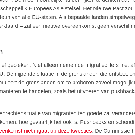
nschappelijk Europees Asielstelsel. Het Nieuwe Pact z
 steun van alle EU-staten. Als bepaalde landen simpelwe
erklaard – zal een nieuwe overeenkomst geen verschil 
n
ef gebleken. Niet alleen nemen de migratiecijfers niet a
 De nijpende situatie in de grenslanden die ontstaat o
timuleert de grenslanden om te proberen zoveel mogelijk
nieren te handelen, zoals het uitvoeren van pushback
senrechtensituatie van migranten ten goede zal verander
komen, hoe gevaarlijk het ook is. Pushbacks en schendi
eenkomst niet ingaat op deze kwesties
. De Commissie h