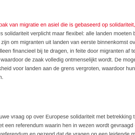
 van migratie en asiel die is gebaseerd op solidariteit
 solidariteit verplicht maar flexibel: alle landen moeten
 zijn om migranten uit landen van eerste binnenkomst o
en financieel bij te dragen, in feite door migranten af 
– waardoor de zaak volledig ontmenselijkt wordt. De mogel
heid voor landen aan de grens vergroten, waardoor hun 
n.
e vraag op over Europese solidariteit met betrekking to
et een referendum waarin hen in wezen wordt gevraagd of
t referendum en gezegd dat de vragen op een leidende m