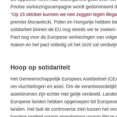
Poolse verkiezingscampagne wordt gedomineerd doo
“
Op 15 oktober kunnen we nee zeggen tegen illegal
premier Morawiecki. Polen en Hongarije hebben bei
solidariteit binnen de EU nog steeds ver te zoeken
Pact nog voor de Europese verkiezingen van volgen
maken en het pact volledig uit het zicht zal verdwij
Hoop op solidariteit
Het Gemeenschappelijk Europees Asielstelsel (CEAS
om vluchtelingen en asiel. Om de verantwoordelijkhei
asielstromen zijn echter niet gelijk verdeeld. Land
Europese landen hebben opgeroepen tot Europese a
landen. Het laat de controverse zien tussen het on
hardere realiteit waarin eigenbelang voorop lijkt te