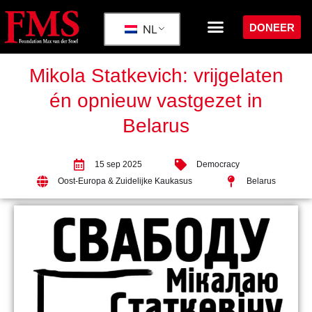
DONEER
NL
Mikola Statkevich: vrijgelaten
én opnieuw vastgezet in
Belarus
15 sep 2025
Democracy
Oost-Europa & Zuidelijke Kaukasus
Belarus