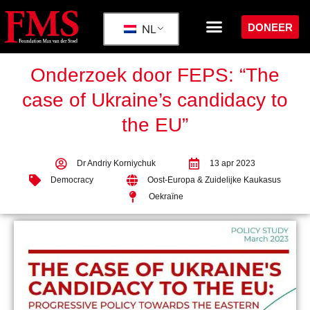
DONEER
NL
Onderzoek door FEPS: “The
case of Ukraine’s candidacy to
the EU”
Dr Andriy Korniychuk
13 apr 2023
Democracy
Oost-Europa & Zuidelijke Kaukasus
Oekraïne