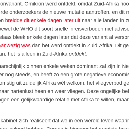
onvariant. Omikron werd ontdekt, omdat Zuid-Afrika ho
ceerde onderzoekers de nieuwe mutatie aantroffen, en di
 en
breidde dit enkele dagen later uit
naar alle landen in z
: hoewel de WHO dit soort snelle inreisverboden niet adv
aas bleek enkele dagen later dat deze variant al verspr
 aanwezig was
dan het werd ontdekt in Zuid-Afrika. Dit ge
aan, het is alleen in Zuid-Afrika
ontdekt.
schijnlijk binnen enkele weken dominant zal zijn in Ned
ter nog steeds, en heeft zo een grote negatieve economi
komstig uit zuidelijk Afrika wél welkom; het vliegverbod 
ar hartenlust heen en weer vliegen. Deze ongelijke beh
gen een gelijkwaardige relatie met Afrika te willen, maa
 kabinet zich realiseert dat we in een wereld leven waar
ers invloed hebben. Corona is hiervoor het grootste bewi