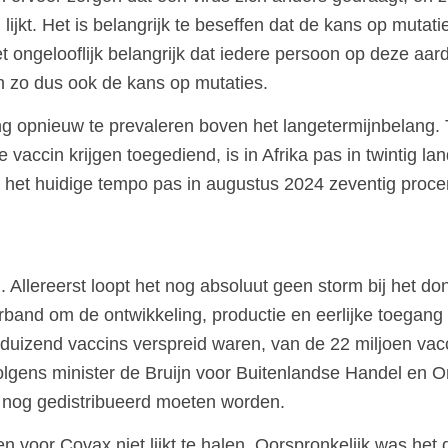
l lijkt. Het is belangrijk te beseffen dat de kans op mut
t ongelooflijk belangrijk dat iedere persoon op deze aar
 zo dus ook de kans op mutaties.
ang opnieuw te prevaleren boven het langetermijnbelang. 
accin krijgen toegediend, is in Afrika pas in twintig la
n het huidige tempo pas in augustus 2024 zeventig proce
Allereerst loopt het nog absoluut geen storm bij het do
nd om de ontwikkeling, productie en eerlijke toegang to
uizend vaccins verspreid waren, van de 22 miljoen vacc
olgens minister de Bruijn voor Buitenlandse Handel en 
 nog gedistribueerd moeten worden.
en voor Covax niet lijkt te halen. Oorspronkelijk was het