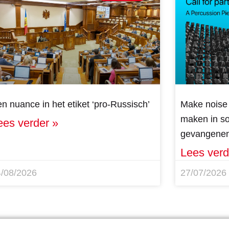
n nuance in het etiket ‘pro-Russisch’
Make noise 
maken in sol
ees verder »
gevangenen
Lees verd
4/08/2026
27/07/2026