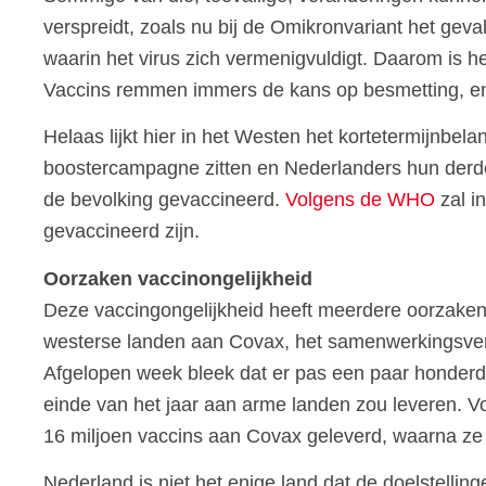
verspreidt, zoals nu bij de Omikronvariant het geva
waarin het virus zich vermenigvuldigt. Daarom is he
Vaccins remmen immers de kans op besmetting, en
Helaas lijkt hier in het Westen het kortetermijnbel
boostercampagne zitten en Nederlanders hun derde v
de bevolking gevaccineerd.
Volgens de WHO
zal i
gevaccineerd zijn.
Oorzaken vaccinongelijkheid
Deze vaccingongelijkheid heeft meerdere oorzaken. 
westerse landen aan Covax, het samenwerkingsverba
Afgelopen week bleek dat er pas een paar honderdd
einde van het jaar aan arme landen zou leveren. V
16 miljoen vaccins aan Covax geleverd, waarna ze
Nederland is niet het enige land dat de doelstelling