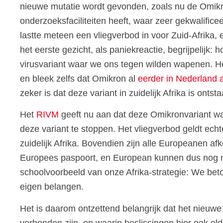
nieuwe mutatie wordt gevonden, zoals nu de Omikr
onderzoeksfaciliteiten heeft, waar zeer gekwalifi
lastte meteen een vliegverbod in voor Zuid-Afrika,
het eerste gezicht, als paniekreactie, begrijpelijk
virusvariant waar we ons tegen wilden wapenen. Hel
en bleek zelfs dat Omikron al
eerder in Nederland
zeker is dat deze variant in zuidelijk Afrika is ontst
Het
RIVM
geeft nu aan dat deze Omikronvariant waar
deze variant te stoppen. Het vliegverbod geldt ech
zuidelijk Afrika. Bovendien zijn alle Europeanen af
Europees paspoort, en European kunnen dus nog na
schoolvoorbeeld van onze Afrika-strategie: We beto
eigen belangen.
Het is daarom ontzettend belangrijk dat het nieuwe
verbonden zijn, en waarin beslissingen hier ook eld