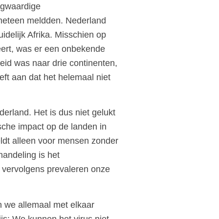
ogwaardige
t meteen meldden. Nederland
uidelijk Afrika. Misschien op
iseert, was er een onbekende
eid was naar drie continenten,
eft aan dat het helemaal niet
erland. Het is dus niet gelukt
sche impact op de landen in
geldt alleen voor mensen zonder
andeling is het
r vervolgens prevaleren onze
in we allemaal met elkaar
js: We kunnen het virus niet