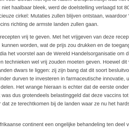
iet haalbaar bleek, werd de doelstelling verlaagd tot 800
cieuze cirkel: Mutaties zullen blijven ontstaan, waardoo
cins richting de armste landen zullen gaan.
cepten vrij te geven. Met het vrijgeven van deze recep
 kunnen worden, wat de prijs zou drukken en de toegang 
dia het voorstel aan de Wereld Handelsorganisatie om d
en technieken wel vrij zouden moeten geven. Hoewel dit
en dwars te liggen: zij zijn bang dat dit soort besluit
er durven te investeren in farmaceutische innovatie, uit
delen. Het wrange hieraan is echter dat de eerste onde
t was dus grotendeels belastinggeld dat deze vaccins tot
dat ze terechtkomen bij de landen waar ze nu het hardst
Afrikaanse continent een ongelijke behandeling ten deel v