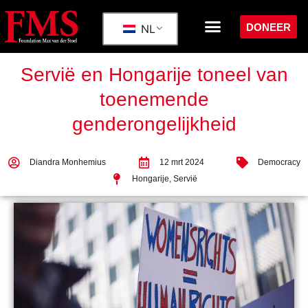
DONEER
NL
Servië en Hongarije toneel van
toenemende
genderongelijkheid
Diandra Monhemius
12 mrt 2024
Democracy
Hongarije
,
Servië