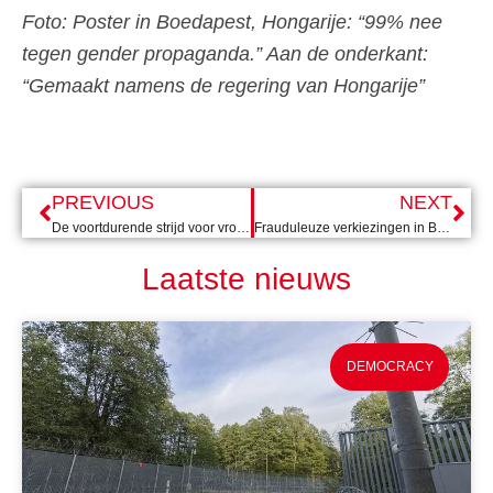
Foto: Poster in Boedapest, Hongarije: “99% nee
tegen gender propaganda.” Aan de onderkant:
“Gemaakt namens de regering van Hongarije”
PREVIOUS
NEXT
De voortdurende strijd voor vrouwenrechten in Afghanistan
Frauduleuze verkiezingen in Belarus: blijvende steun voor oppositie en politieke gevangen essentieel
Laatste nieuws
DEMOCRACY