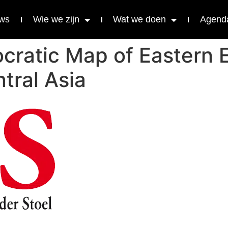
ws
Wie we zijn
Wat we doen
Agend
cratic Map of Eastern 
tral Asia