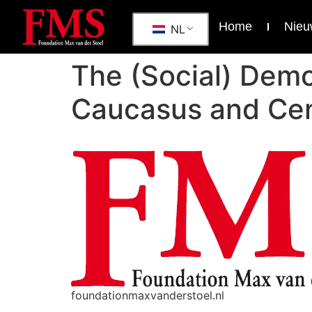
Home
Nieu
NL
The (Social) Demo
Caucasus and Cen
foundationmaxvanderstoel.nl