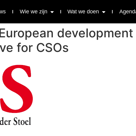
ws
Wie we zijn
Wat we doen
Agend
European development 
ive for CSOs