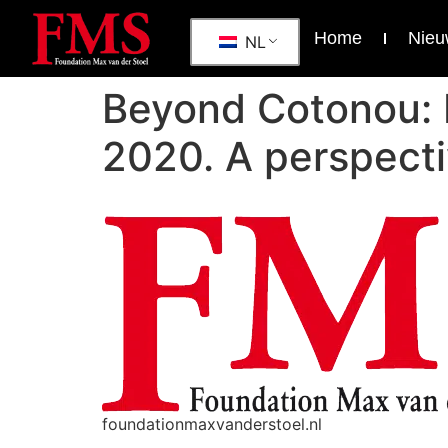
Home
Nieu
NL
Beyond Cotonou: 
2020. A perspect
foundationmaxvanderstoel.nl