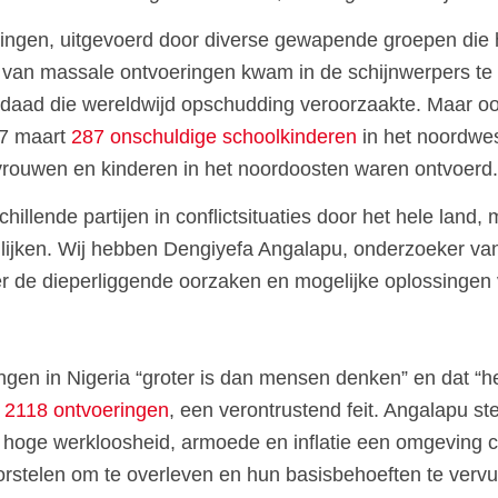
eringen, uitgevoerd door diverse gewapende groepen die
 van massale ontvoeringen kwam in de schijnwerpers te
 daad die wereldwijd opschudding veroorzaakte. Maar oo
 7 maart
287 onschuldige schoolkinderen
in het noordwes
vrouwen en kinderen in het noordoosten waren ontvoerd.
llende partijen in conflictsituaties door het hele land, 
nlijken. Wij hebben Dengiyefa Angalapu, onderzoeker va
er de dieperliggende oorzaken en mogelijke oplossingen 
en in Nigeria “groter is dan mensen denken” en dat “het
n
2118 ontvoeringen
, een verontrustend feit. Angalapu st
ij hoge werkloosheid, armoede en inflatie een omgeving
stelen om te overleven en hun basisbehoeften te vervu