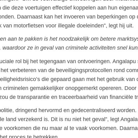
 die deze voertuigen effectief koppelen aan hun eigenaa
vonden. Daarnaast kan het invoeren van beperkingen op 
van motorfietsen voor illegale doeleinden”, legt hij uit.
en aan te pakken is het noodzakelijk om betere marktsy
, waardoor ze in geval van criminele activiteiten snel 
ciale rol bij het tegengaan van ontvoeringen. Angalapu 
n het verbeteren van de beveiligingsprotocollen rond co
iligheidsrisico’s die gepaard gaan met het gebruik van
en criminelen gemakkelijker onopgemerkt opereren. Doo
n, zou de transparantie en traceerbaarheid van financiële
litie, dringend hervormd en gedecentraliseerd worden. 
ele land verzekerd is. Dit is nu niet het geval”, legt Ang
te voorkomen die nu maar al te vaak voorkomen. Daarnaa
j het proces te betrekken.