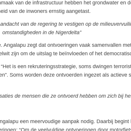
aak van de infrastructuur hebben het grondwater en de
eid van de inwoners ernstig aangetast.
andacht van de regering te vestigen op de milieuvervui
omstandigheden in de Nigerdelta”
oe. Angalapu zegt dat ontvoeringen vaak samenvallen met
elwit zijn om de uitslag te beïnvloeden of het democratis
Het is een rekruteringsstrategie, soms dwingen terrori
ten”. Soms worden deze ontvoerden ingezet als actieve s
saties de mensen die ze ontvoerd hebben om zich bij hen
Angalapu een meervoudige aanpak nodig. Daarbij begint 
eringen: “Om de veelvuldige ontvoeringen door motorfiet