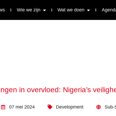
ws
Wie we zijn
Wat we doen
Agend
ngen in overvloed: Nigeria’s veilighe
07 mei 2024
Development
Sub-S