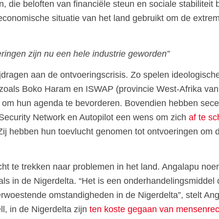
ie beloften van financiële steun en sociale stabiliteit b
 economische situatie van het land gebruikt om de extr
ringen zijn nu een hele industrie geworden”
ijdragen aan de ontvoeringscrisis. Zo spelen ideologisch
en zoals Boko Haram en ISWAP (provincie West-Afrika van 
l om hun agenda te bevorderen. Bovendien hebben seces
 Security Network en Autopilot een wens om zich
af te s
. Zij hebben hun toevlucht genomen tot ontvoeringen om 
t te trekken naar problemen in het land. Angalapu noe
ls in de Nigerdelta. “Het is een onderhandelingsmidde
verwoestende omstandigheden in de Nigerdelta”, stelt Ang
l, in de Nigerdelta zijn
ten koste gegaan van mensenre