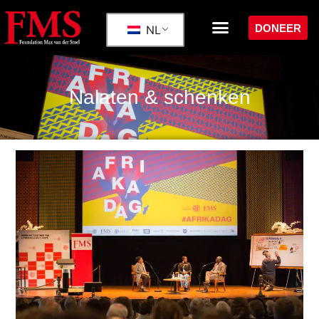
DONEER
NL
Nalaten & schenken