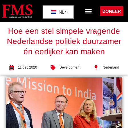
DONEER
NL
Hoe een stel simpele vragende
Nederlandse politiek duurzamer
én eerlijker kan maken
11 dec 2020
Development
Nederland