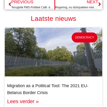
PREVIOUS
NEXT
Terugblik FMS Politiek Café: de nasleep van de aardbeving in Turkije en Syrië
Regering, nu dóórpakken met een extra inzet op democratie
Laatste nieuws
DEMOCRACY
Migration as a Political Tool: The 2021 EU-
Belarus Border Crisis
Lees verder »