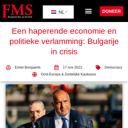
DONEER
NL
Een haperende economie en
politieke verlamming: Bulgarije
in crisis
Emiel Bongaerts
17 nov 2022
Democracy
Oost-Europa & Zuidelijke Kaukasus