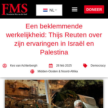
DONEER
NL
Een beklemmende
werkelijkheid: Thijs Reuten over
zijn ervaringen in Israël en
Palestina
Kes van Achterbergh
26 feb 2025
Democracy
Midden-Oosten & Noord-Afrika