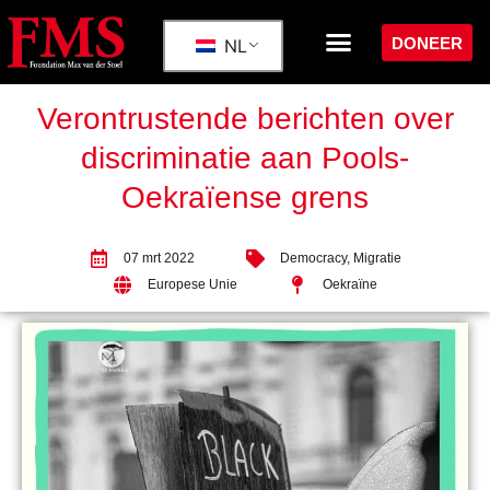
DONEER
NL
Verontrustende berichten over
discriminatie aan Pools-
Oekraïense grens
07 mrt 2022
Democracy
,
Migratie
Europese Unie
Oekraïne