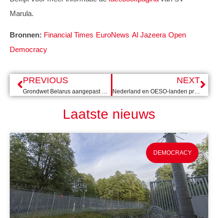
Marula.
Bronnen:
Financial Times
EuroNews
Al Jazeera
Open
Democracy
PREVIOUS
NEXT
Grondwet Belarus aangepast na referendum, angst voor verdere integratie in Rusland groeit
Nederland en OESO-landen proosten zonder Afrika op herziening internationaal belastingsysteem
Laatste nieuws
DEMOCRACY