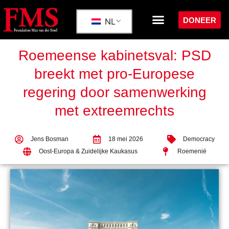
DONEER
NL
Roemeense kabinetsval: PSD
breekt met pro-Europese
regering door samenwerking
met extreemrechts
Jens Bosman
18 mei 2026
Democracy
Oost-Europa & Zuidelijke Kaukasus
Roemenië