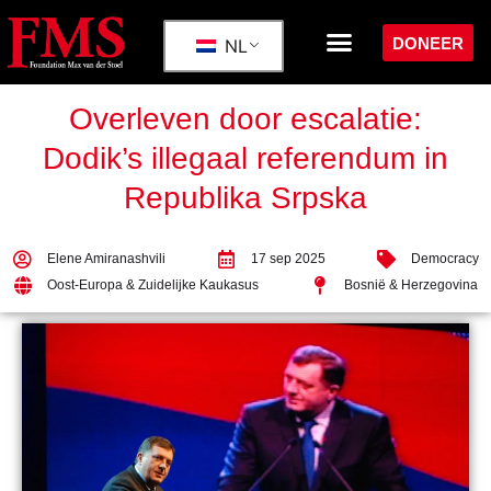
DONEER
NL
Overleven door escalatie:
Dodik’s illegaal referendum in
Republika Srpska
Elene Amiranashvili
17 sep 2025
Democracy
Oost-Europa & Zuidelijke Kaukasus
Bosnië & Herzegovina