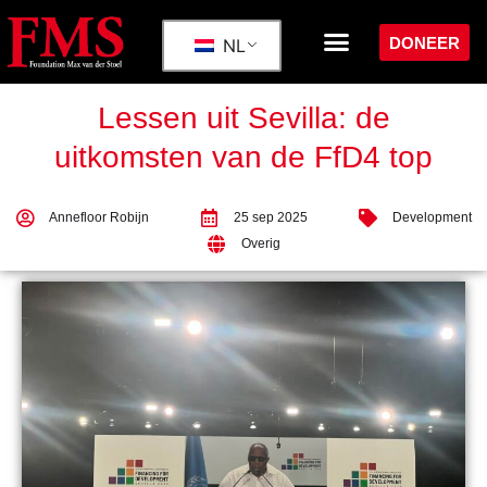
DONEER
NL
Lessen uit Sevilla: de
uitkomsten van de FfD4 top
Annefloor Robijn
25 sep 2025
Development
Overig