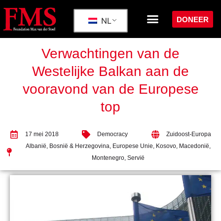
DONEER
NL
Verwachtingen van de
Westelijke Balkan aan de
vooravond van de Europese
top
17 mei 2018
Democracy
Zuidoost-Europa
Albanië
,
Bosnië & Herzegovina
,
Europese Unie
,
Kosovo
,
Macedonië
,
Montenegro
,
Servië