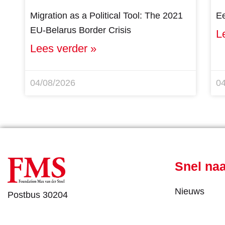
Migration as a Political Tool: The 2021
Ee
EU-Belarus Border Crisis
L
Lees verder »
04/08/2026
0
Snel na
Nieuws
Postbus 30204
Wie we zijn
2500 GE Den Haag