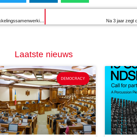
Doen waar Nederland goed in is: de toekomst van ontwikkelingssamenwerking?
Na 3 jaar zegt
Laatste nieuws
DEMOCRACY