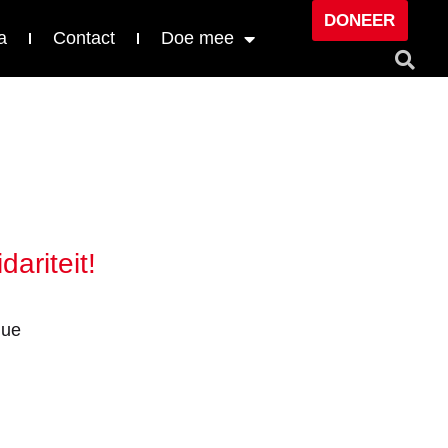
DONEER
a
Contact
Doe mee
ariteit!
gue