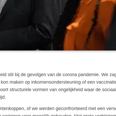
ebreid stil bij de gevolgen van de corona pandemie. We z
 kon maken op inkomensondersteuning of een vaccinatie,
soort structurele vormen van ongelijkheid waar de sociaa
jd.
antenkoppen, of we werden geconfronteerd met een versc
 weinigen voor mogelijk gehouden. Met grote verbijsteri