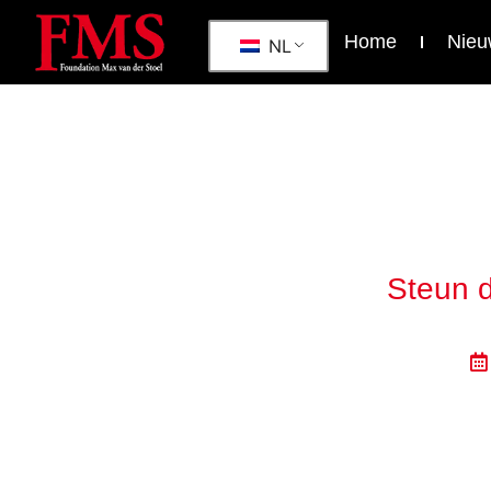
Home
Nieu
NL
Steun d