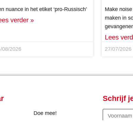
n nuance in het etiket ‘pro-Russisch’
Make noise 
maken in sol
ees verder »
gevangenen
Lees verd
4/08/2026
27/07/2026
ar
Schrijf 
Doe mee!
Contact