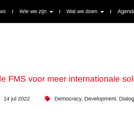
ws
Wie we zijn
Wat we doen
Agend
e FMS voor meer internationale solid
14 jul 2022
Democracy
,
Development
,
Dialo