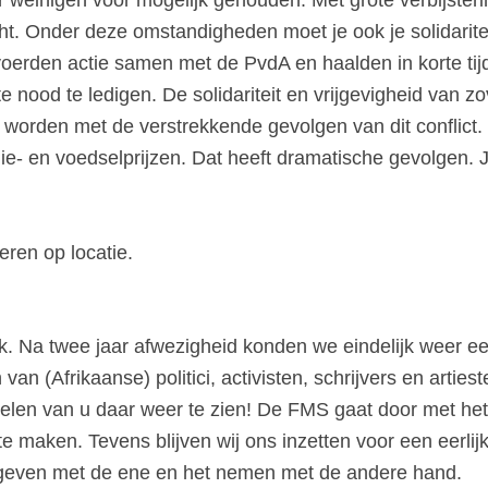
cht. Onder deze omstandigheden moet je ook je solidarit
voerden actie samen met de PvdA en haalden in korte ti
 nood te ledigen. De solidariteit en vrijgevigheid van 
d worden met de verstrekkende gevolgen van dit conflic
ie- en voedselprijzen. Dat heeft dramatische gevolgen. J
eren op locatie.
. Na twee jaar afwezigheid konden we eindelijk weer ee
an (Afrikaanse) politici, activisten, schrijvers en arties
 zovelen van u daar weer te zien! De FMS gaat door met h
 maken. Tevens blijven wij ons inzetten voor een eerlijk
geven met de ene en het nemen met de andere hand.