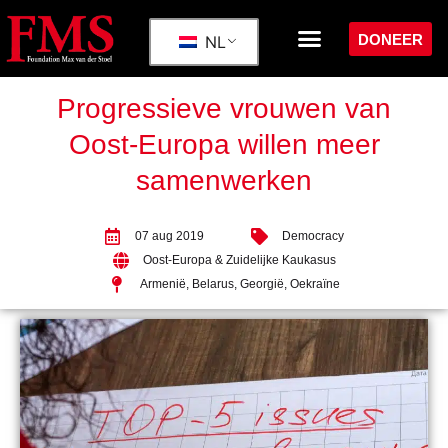
DONEER
NL
Progressieve vrouwen van
Oost-Europa willen meer
samenwerken
07 aug 2019
Democracy
Oost-Europa & Zuidelijke Kaukasus
Armenië
,
Belarus
,
Georgië
,
Oekraïne