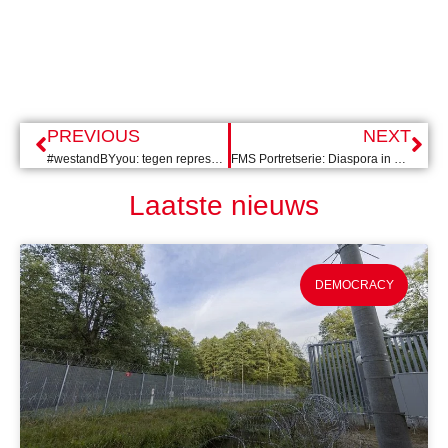
PREVIOUS
NEXT
#westandBYyou: tegen repressie en voor eerlijke verkiezingen in Belarus
FMS Portretserie: Diaspora in Beeld met Milka Yemane
Laatste nieuws
DEMOCRACY