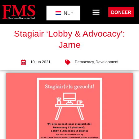
DONEER
NL
Stagiair ‘Lobby & Advocacy’:
Jarne
10 jun 2021
Democracy
,
Development