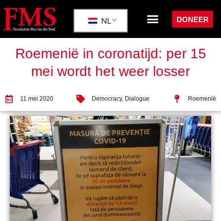
DONEER
NL
Roemenië in coronatijd: per 15
mei wordt het weer losser
11 mei 2020
Democracy
,
Dialogue
Roemenië