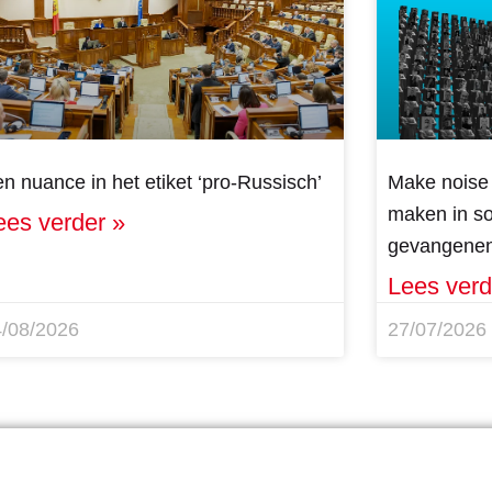
n nuance in het etiket ‘pro-Russisch’
Make noise 
maken in sol
ees verder »
gevangenen
Lees verd
4/08/2026
27/07/2026