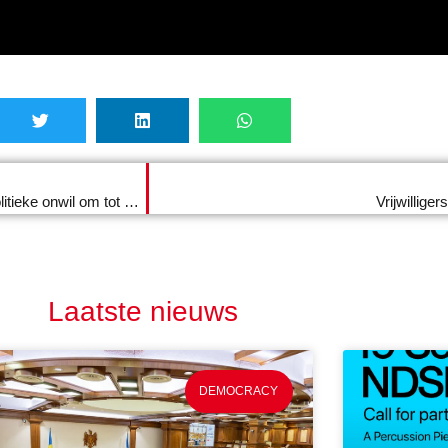
Israël-Palestina: extremisme, geweld en de Westerse politieke onwil om tot een duurzame oplossing te komen
Vrijwillige
Laatste nieuws
DEMOCRACY