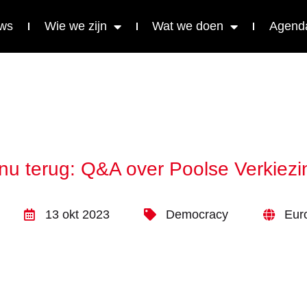
ws
Wie we zijn
Wat we doen
Agend
 nu terug: Q&A over Poolse Verkiez
13 okt 2023
Democracy
Eur