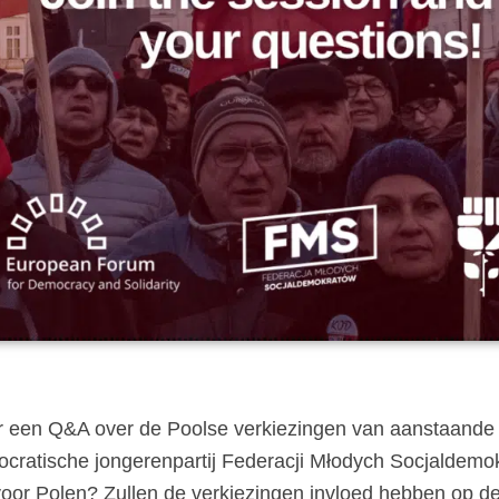
r een Q&A over de Poolse verkiezingen van aanstaande 
mocratische jongerenpartij Federacji Młodych Socjaldemo
oor Polen? Zullen de verkiezingen invloed hebben op de