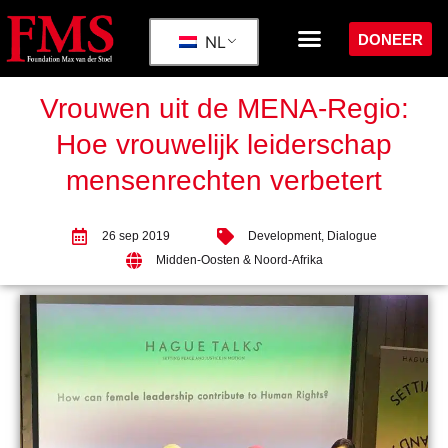
DONEER
NL
Vrouwen uit de MENA-Regio:
Hoe vrouwelijk leiderschap
mensenrechten verbetert
26 sep 2019
Development
,
Dialogue
Midden-Oosten & Noord-Afrika