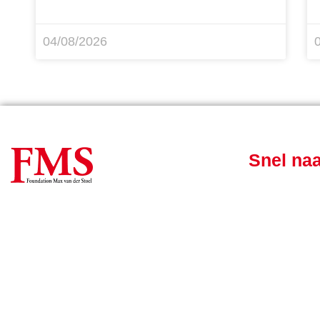
04/08/2026
Snel na
Nieuws
Postbus 30204
Wie we zijn
2500 GE Den Haag
Wat we doe
info@foundationmaxvanderstoel.nl
DONEE