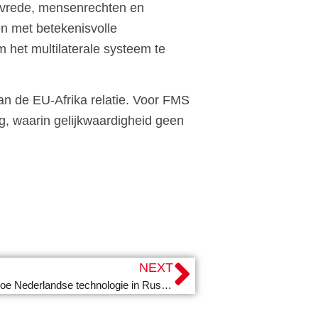
r vrede, mensenrechten en
en met betekenisvolle
 het multilaterale systeem te
van de EU-Afrika relatie. Voor FMS
g, waarin gelijkwaardigheid geen
NEXT
Drones, sancties en verantwoordelijkheid: hoe Nederlandse technologie in Russische wapens belandt