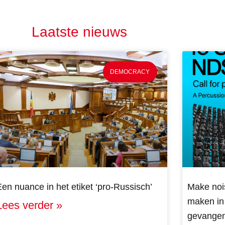
Laatste nieuws
DEMOCRACY
Een nuance in het etiket ‘pro-Russisch’
Make noi
maken in 
Lees verder »
gevangen