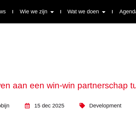
ws
Wie we zijn
Wat we doen
Agend
uwen aan een win-win partnerschap t
bijn
15 dec 2025
Development