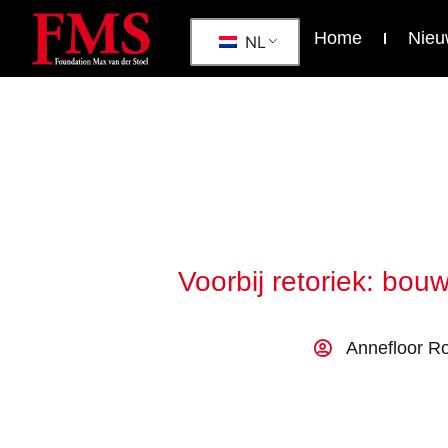
Home
Nieu
NL
Voorbij retoriek: bo
Annefloor Ro