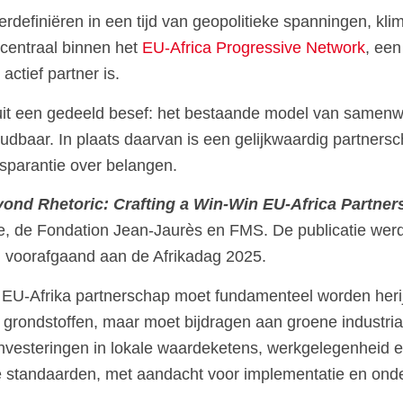
efiniëren in een tijd van geopolitieke spanningen, klim
centraal binnen het
EU-Africa Progressive Network
, een
ctief partner is.
it een gedeeld besef: het bestaande model van samenwer
oudbaar. In plaats daarvan is een gelijkwaardig partner
nsparantie over belangen.
ond Rhetoric: Crafting a Win-Win EU-Africa Partner
e
, de
Fondation Jean-Jaurès
en FMS. De publicatie werd
, voorafgaand aan de Afrikadag 2025.
t EU-Afrika partnerschap moet fundamenteel worden heri
e grondstoffen, maar moet bijdragen aan groene industria
 investeringen in lokale waardeketens, werkgelegenheid
 standaarden, met aandacht voor implementatie en onde