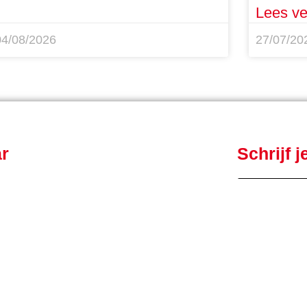
Lees ve
04/08/2026
27/07/20
ar
Schrijf 
Doe mee!
Contact
n
Privacy- en cookiebeleid
R