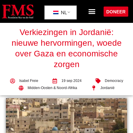
DONEER
NL
Verkiezingen in Jordanië:
nieuwe hervormingen, woede
over Gaza en economische
zorgen
Isabel Freie
19 sep 2024
Democracy
Midden-Oosten & Noord-Afrika
Jordanië