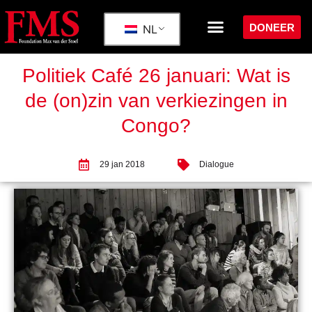
DONEER
NL
Politiek Café 26 januari: Wat is
de (on)zin van verkiezingen in
Congo?
29 jan 2018
Dialogue