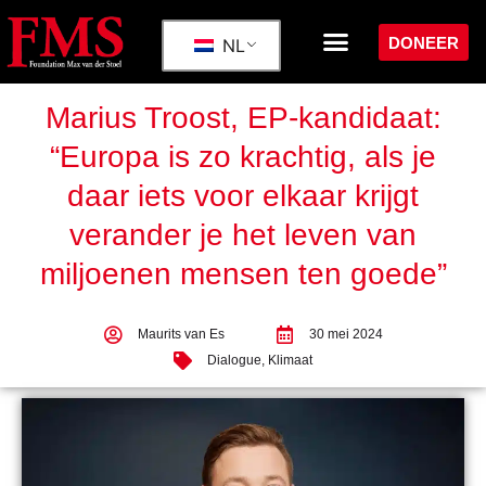
DONEER
NL
Marius Troost, EP-kandidaat:
“Europa is zo krachtig, als je
daar iets voor elkaar krijgt
verander je het leven van
miljoenen mensen ten goede”
Maurits van Es
30 mei 2024
Dialogue
,
Klimaat