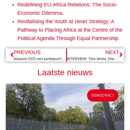
Redefining EU-Africa Relations: The Socio-
Economic Dilemma
.
Revitalising the Youth at Heart Strategy: A
Pathway to Placing Africa at the Centre of the
Political Agenda Through Equal Partnership
PREVIOUS
NEXT
Waarom 2025 een kantelpunt is geweest voor geweld rond de olijvenoogst in de Westelijke Jordaanoever
INTERVIEW: “One World, One Fight” – waarom de studentenprotesten in Servië ons allemaal aangaan
Laatste nieuws
DEMOCRACY