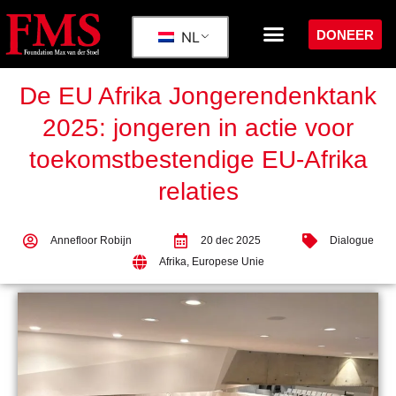
DONEER
NL
De EU Afrika Jongerendenktank
2025: jongeren in actie voor
toekomstbestendige EU-Afrika
relaties
Annefloor Robijn
20 dec 2025
Dialogue
Afrika
,
Europese Unie