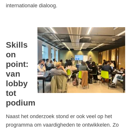
internationale dialoog.
Skills
on
point:
van
lobby
tot
podium
Naast het onderzoek stond er ook veel op het
programma om vaardigheden te ontwikkelen. Zo