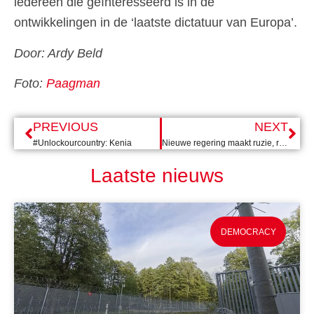
iedereen die geïnteresseerd is in de
ontwikkelingen in de ‘laatste dictatuur van Europa’.
Door: Ardy Beld
Foto:
Paagman
PREVIOUS
NEXT
#Unlockourcountry: Kenia
Nieuwe regering maakt ruzie, resultaten blijven uit
Laatste nieuws
DEMOCRACY