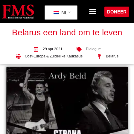
DONEER
NL
Belarus een land om te leven
29 apr 2021
Dialogue
Oost-Europa & Zuidelijke Kaukasus
Belarus